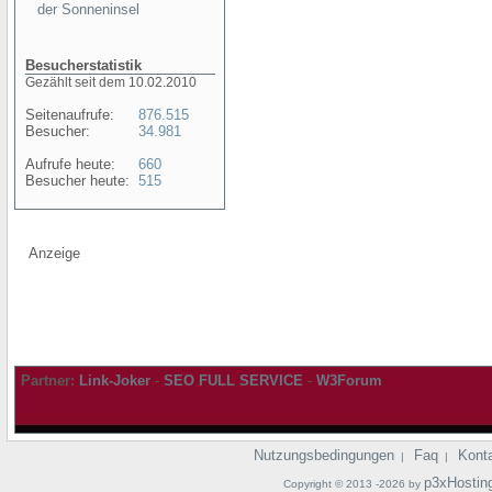
der Sonneninsel
Besucherstatistik
Gezählt seit dem 10.02.2010
Seitenaufrufe:
876.515
Besucher:
34.981
Aufrufe heute:
660
Besucher heute:
515
Anzeige
Partner:
Link-Joker
-
SEO FULL SERVICE
-
W3Forum
Nutzungsbedingungen
Faq
Kont
|
|
p3xHostin
Copyright © 2013 -2026 by