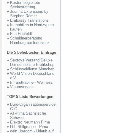
»
Kosten begleitete
Seebestattung
»
Joomla Extensions by
Stephan Römer
»
Embassy Translations
»
Immobilien in Nordzypern
kaufen
»
Ella Hopfeldt
»
Schuldnerberatung
Hamburg bei Insolvenz
Die 5 beliebtesten Einträge
»
Sextoys Versand Deluxe
Der schnellste Erotikshop
»
Schlüsseldienst München
»
World Vision Deutschland
e.V.
»
Infrarotkabine - Wellness
»
Visumservice
TOP-5 Liste Bewertungen
»
Büro-Organisationsservice
G.G.
»
AT-Pirna Sächsische
Schweiz
»
Elektro Neumann Pirna
»
LLL-Stillgruppe - Pirna
»
dein Usedom - Urlaub auf