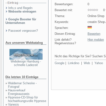
Bewertungen:
0
Info,s und Regeln
Bewertet mit:
0 v
Webseite eintragen
Thema:
Online-Shop
Google Booster für
Keywords:
creatin Shop 
Unternehmen
Sprachen:
Passwort vergessen?
Diesen Eintrag:
Bewerten
Link defekt?
Hier melden
Aus unserem Webkatalog
Regelverstoss?
Nicht das Richtige für Sie? Suchen Si
Webdesign Hamburg -
Google
|
Linkdino
|
Web
|
Yahoo
schnelle Ladezeit
Die letzten 10 Einträge
»
Waldemar Scheske -
Fotograf
»
Hausverkauf
Energieausweis
»
Hypnose-CD-Shop für
hochwirkungsvolle Hypnose
»
Vanesis