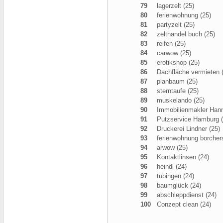
79
lagerzelt (25)
80
ferienwohnung (25)
81
partyzelt (25)
82
zelthandel buch (25)
83
reifen (25)
84
carwow (25)
85
erotikshop (25)
86
Dachfläche vermieten 
87
planbaum (25)
88
sterntaufe (25)
89
muskelando (25)
90
Immobilienmakler Hann
91
Putzservice Hamburg (
92
Druckerei Lindner (25)
93
ferienwohnung borchers
94
arwow (25)
95
Kontaktlinsen (24)
96
heindl (24)
97
tübingen (24)
98
baumglück (24)
99
abschleppdienst (24)
100
Conzept clean (24)