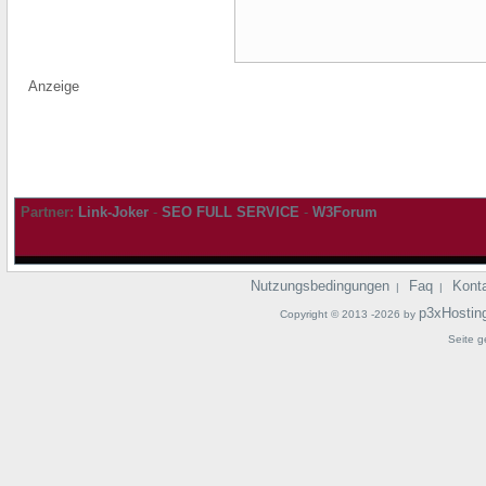
Anzeige
Partner:
Link-Joker
-
SEO FULL SERVICE
-
W3Forum
Nutzungsbedingungen
Faq
Kont
|
|
p3xHostin
Copyright © 2013 -2026 by
Seite g