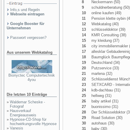
8
Neckermann (50)
9
schuldnerberatung (50)
Info,s und Regeln
10
online kaufen (49)
Webseite eintragen
11
Pension klette oybin (4
Google Booster für
12
Webkatalog (40)
Unternehmen
13
schlüsseldoktor (39)
14
KMR Consulting (38)
Passwort vergessen?
15
my kleidung (37)
16
city immobilienmakler 
17
allesklar Gebäudereini
Aus unserem Webkatalog
18
Baumglück Baumpfleg
19
Deutschland (34)
20
Putzservice (33)
21
marlena (32)
Bionyctec Computertechnik
22
Schlüsseldienst Münch
4you
23
SETXCARD - Internatio
24
kdb-dachbau (31)
Die letzten 10 Einträge
25
hellweg (31)
26
baby artikel (31)
»
Waldemar Scheske -
Fotograf
27
buonissimo (31)
»
Hausverkauf
28
Der Schlüsseldoktor (3
Energieausweis
29
Road Solution (30)
»
Hypnose-CD-Shop für
30
autohaus (30)
hochwirkungsvolle Hypnose
»
Vanesis
31
baby (30)