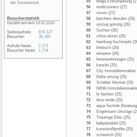
55
Mega Entrümpelung (2
der Sonneninsel
56
multiconnect (27)
57
visum (27)
Besucherstatistik
58
borchers dresden (26)
Gezählt seit dem 10.02.2010
59
umzug günstig (26)
60
Suchen (26)
Seitenaufrufe:
878.127
61
china reisen (26)
Besucher:
36.180
62
hamburg fischmarkt (2
Aufrufe heute:
2.271
63
linkbuch (26)
Besucher heute:
1.714
64
wimpern (26)
65
ferienwohnungen (25)
66
kanzlei (25)
67
City Immobilienmakler
68
Delta umzug (25)
69
Schilder Himmel (25)
70
IMHA Immobilienmakle
71
fs fashion (25)
72
diva mode (25)
73
aqua-Technik Beratun
74
Engelmann Umzüge (2
75
Trauringe Efes (25)
76
babyprodukt (25)
77
kunststoffprofile (25)
78
scheurich (25)