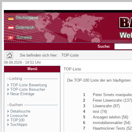
Suche:
Sie befinden sich hier: TOP-Liste
08.08.2026 - 18:51 Uhr
Menü
TOP-Liste
Die TOP-100 Liste der am häufigsten
TOP-Liste Bewertung
TOP-Liste Besucher
Neue Einträge
1
Peter Smets manipulie
2
Fewo Löwenzahn (137)
3
Löwenzahn (97)
Detailsuche
4
test (74)
Livesuche
5
Ansagen telefon (56)
TOP100
6
immobilienmakler (54)
Suchtipps
7
Haartrockner Tests (52