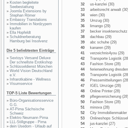
»
Kosten begleitete
32
us-kanzlei (30)
Seebestattung
33
arbeitsrecht anwalt (30
»
Joomla Extensions by
34
wien (30)
Stephan Römer
»
Embassy Translations
35
Umzug (30)
»
Immobilien in Nordzypern
36
limango (29)
kaufen
37
becker insektenschutz 
»
Ella Hopfeldt
»
Schuldnerberatung
38
dachbau (29)
Hamburg bei Insolvenz
39
abc schuhe (29)
40
kanaren (29)
Die 5 beliebtesten Einträge
41
verzeichnis4you (29)
»
Sextoys Versand Deluxe
42
Transporte Logistik (28
Der schnellste Erotikshop
43
Fashion Store (28)
»
Schlüsseldienst München
44
ferienwohnung dresden
»
World Vision Deutschland
45
Transporte Logistik (28
e.V.
»
Infrarotkabine - Wellness
46
Pressemitteilungen (28
»
Visumservice
47
IGEL Umzüge (28)
48
Online Printer (28)
TOP-5 Liste Bewertungen
49
pflegeversicherung (28
»
Büro-Organisationsservice
50
Fashion Store (28)
G.G.
51
minova (28)
»
AT-Pirna Sächsische
52
City Immobilienmakler
Schweiz
»
Elektro Neumann Pirna
53
Onlineshops Schlüsself
»
LLL-Stillgruppe - Pirna
54
jus-kanzlei (27)
»
dein Usedom - Urlaub auf