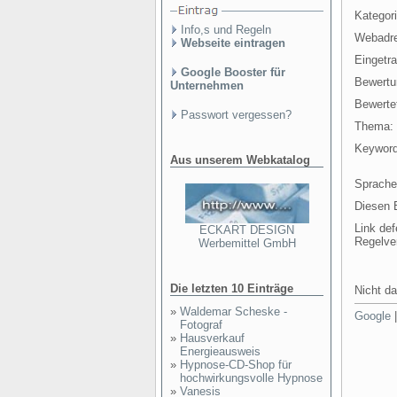
Kategori
Info,s und Regeln
Webadr
Webseite eintragen
Eingetr
Google Booster für
Bewertu
Unternehmen
Bewertet
Passwort vergessen?
Thema:
Keyword
Aus unserem Webkatalog
Sprache
Diesen E
Link def
ECKART DESIGN
Regelve
Werbemittel GmbH
Die letzten 10 Einträge
Nicht da
»
Waldemar Scheske -
Google
Fotograf
»
Hausverkauf
Energieausweis
»
Hypnose-CD-Shop für
hochwirkungsvolle Hypnose
»
Vanesis