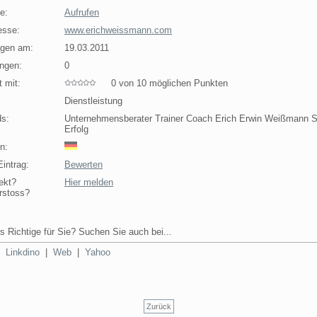
e:
Aufrufen
esse:
www.erichweissmann.com
agen am:
19.03.2011
ngen:
0
 mit:
0 von 10 möglichen Punkten
Dienstleistung
s:
Unternehmensberater Trainer Coach Erich Erwin Weißmann 
Erfolg
n:
intrag:
Bewerten
ekt?
Hier melden
rstoss?
s Richtige für Sie? Suchen Sie auch bei...
|
Linkdino
|
Web
|
Yahoo
Zurück