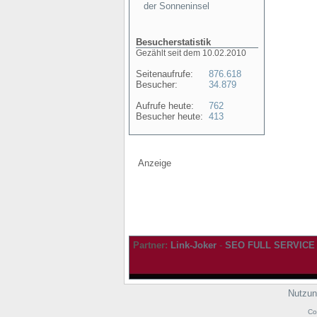
der Sonneninsel
Besucherstatistik
Gezählt seit dem 10.02.2010
Seitenaufrufe:
876.618
Besucher:
34.879
Aufrufe heute:
762
Besucher heute:
413
Anzeige
Partner:
Link-Joker
-
SEO FULL SERVICE
Nutzun
Co