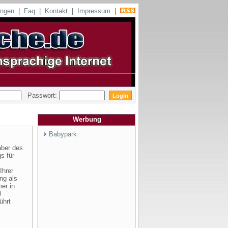
ungen
|
Faq
|
Kontakt
|
Impressum
|
Passwort:
Werbung
Babypark
aber des
s für
Ihrer
ng als
er in
0
ührt