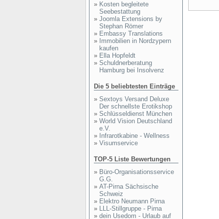
»
Kosten begleitete
Seebestattung
»
Joomla Extensions by
Stephan Römer
»
Embassy Translations
»
Immobilien in Nordzypern
kaufen
»
Ella Hopfeldt
»
Schuldnerberatung
Hamburg bei Insolvenz
Die 5 beliebtesten Einträge
»
Sextoys Versand Deluxe
Der schnellste Erotikshop
»
Schlüsseldienst München
»
World Vision Deutschland
e.V.
»
Infrarotkabine - Wellness
»
Visumservice
TOP-5 Liste Bewertungen
»
Büro-Organisationsservice
G.G.
»
AT-Pirna Sächsische
Schweiz
»
Elektro Neumann Pirna
»
LLL-Stillgruppe - Pirna
»
dein Usedom - Urlaub auf