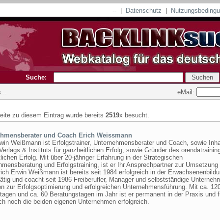
--
|
Datenschutz
|
Nutzungsbeding
Suche:
eMail:
...
seite zu diesem Eintrag wurde bereits
2519
x besucht.
ehmensberater und Coach Erich Weissmann
rwin Weißmann ist Erfolgstrainer, Unternehmensberater und Coach, sowie Inh
erlags & Instituts für ganzheitlichen Erfolg, sowie Gründer des orendatraining
lichen Erfolg. Mit über 20-jähriger Erfahrung in der Strategischen
mensberatung und Erfolgstraining, ist er Ihr Ansprechpartner zur Umsetzung 
rich Erwin Weißmann ist bereits seit 1984 erfolgreich in der Erwachsenenbildu
tätig und coacht seit 1986 Freiberufler, Manager und selbstständige Unternehm
n zur Erfolgsoptimierung und erfolgreichen Unternehmensführung. Mit ca. 12
agen und ca. 60 Beratungstagen im Jahr ist er permanent in der Praxis und f
ch noch die beiden eigenen Unternehmen erfolgreich.