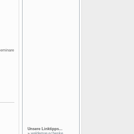
Seminare
Unsere Linktipps...
»
waldemar-scheske...