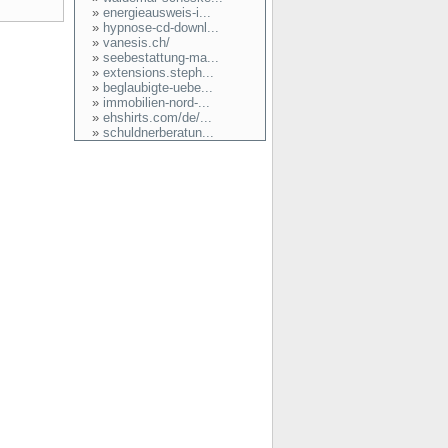
»
energieausweis-i...
»
hypnose-cd-downl...
»
vanesis.ch/
»
seebestattung-ma...
»
extensions.steph...
»
beglaubigte-uebe...
»
immobilien-nord-...
»
ehshirts.com/de/...
»
schuldnerberatun...