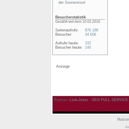
der Sonneninsel
Besucherstatistik
Gezählt seit dem 10.02.2010
Seitenaufrufe:
876.188
Besucher:
34.606
Aufrufe heute:
332
Besucher heute:
140
Anzeige
Partner:
Link-Joker
-
SEO FULL SERVICE
Nutzun
Co