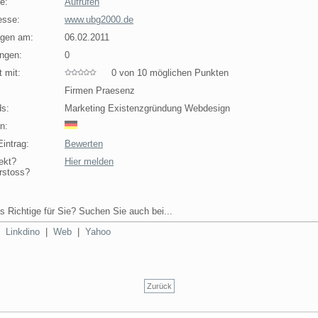
e:
Aufrufen
esse:
www.ubg2000.de
agen am:
06.02.2011
ngen:
0
 mit:
0 von 10 möglichen Punkten
Firmen Praesenz
s:
Marketing Existenzgründung Webdesign
n:
intrag:
Bewerten
ekt?
Hier melden
rstoss?
s Richtige für Sie? Suchen Sie auch bei...
|
Linkdino
|
Web
|
Yahoo
Zurück