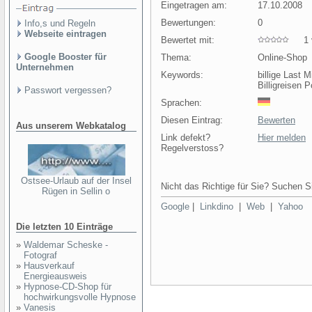
Eingetragen am:
17.10.2008
Bewertungen:
0
Info,s und Regeln
Webseite eintragen
Bewertet mit:
1 v
Google Booster für
Thema:
Online-Shop
Unternehmen
Keywords:
billige Last 
Billigreisen 
Passwort vergessen?
Sprachen:
Diesen Eintrag:
Bewerten
Aus unserem Webkatalog
Link defekt?
Hier melden
Regelverstoss?
Ostsee-Urlaub auf der Insel
Nicht das Richtige für Sie? Suchen Si
Rügen in Sellin o
Google
|
Linkdino
|
Web
|
Yahoo
Die letzten 10 Einträge
»
Waldemar Scheske -
Fotograf
»
Hausverkauf
Energieausweis
»
Hypnose-CD-Shop für
hochwirkungsvolle Hypnose
»
Vanesis