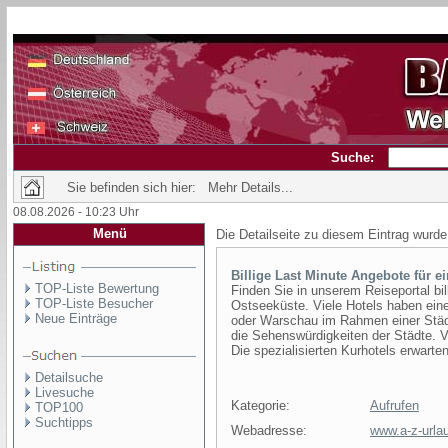
Suche:
Sie befinden sich hier: Mehr Details...
08.08.2026 - 10:23 Uhr
Menü
Die Detailseite zu diesem Eintrag wurde
Billige Last Minute Angebote für e
TOP-Liste Bewertung
Finden Sie in unserem Reiseportal bil
TOP-Liste Besucher
Ostseeküste. Viele Hotels haben ein
Neue Einträge
oder Warschau im Rahmen einer Städt
die Sehenswürdigkeiten der Städte. V
Die spezialisierten Kurhotels erwarte
Detailsuche
Livesuche
Kategorie:
Aufrufen
TOP100
Suchtipps
Webadresse:
www.a-z-urla