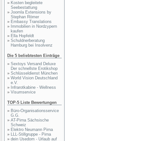
»
Kosten begleitete
Seebestattung
»
Joomla Extensions by
Stephan Römer
»
Embassy Translations
»
Immobilien in Nordzypern
kaufen
»
Ella Hopfeldt
»
Schuldnerberatung
Hamburg bei Insolvenz
Die 5 beliebtesten Einträge
»
Sextoys Versand Deluxe
Der schnellste Erotikshop
»
Schlüsseldienst München
»
World Vision Deutschland
e.V.
»
Infrarotkabine - Wellness
»
Visumservice
TOP-5 Liste Bewertungen
»
Büro-Organisationsservice
G.G.
»
AT-Pirna Sächsische
Schweiz
»
Elektro Neumann Pirna
»
LLL-Stillgruppe - Pirna
»
dein Usedom - Urlaub auf