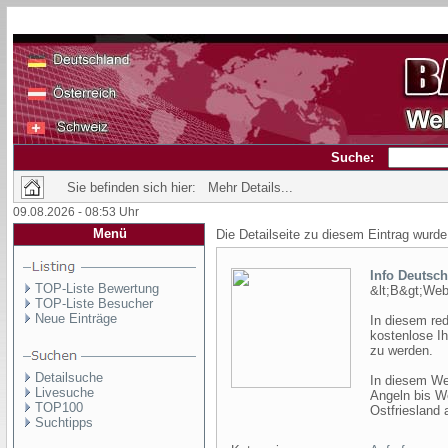
Suche:
Sie befinden sich hier: Mehr Details...
09.08.2026 - 08:53 Uhr
Menü
Die Detailseite zu diesem Eintrag wurde
Info Deutsc
TOP-Liste Bewertung
&lt;B&gt;Webk
TOP-Liste Besucher
Neue Einträge
In diesem red
kostenlose I
zu werden.
Detailsuche
In diesem Web
Livesuche
Angeln bis W
TOP100
Ostfriesland 
Suchtipps