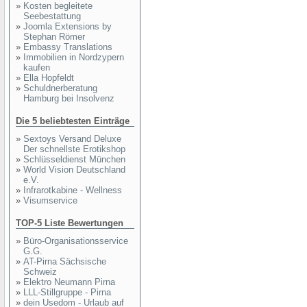
»
Kosten begleitete
Seebestattung
»
Joomla Extensions by
Stephan Römer
»
Embassy Translations
»
Immobilien in Nordzypern
kaufen
»
Ella Hopfeldt
»
Schuldnerberatung
Hamburg bei Insolvenz
Die 5 beliebtesten Einträge
»
Sextoys Versand Deluxe
Der schnellste Erotikshop
»
Schlüsseldienst München
»
World Vision Deutschland
e.V.
»
Infrarotkabine - Wellness
»
Visumservice
TOP-5 Liste Bewertungen
»
Büro-Organisationsservice
G.G.
»
AT-Pirna Sächsische
Schweiz
»
Elektro Neumann Pirna
»
LLL-Stillgruppe - Pirna
»
dein Usedom - Urlaub auf