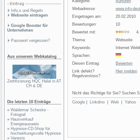
Kategorie:
Aufrufen
Webadresse:
www.info-deu
Info,s und Regeln
Webseite eintragen
Eingetragen am:
20.02.2010
Bewertungen:
10
Google Booster für
Unternehmen
Bewertet mit:
4.8
Thema:
Webseite
Passwort vergessen?
Keywords:
Internet Web
Sprachen:
Aus unserem Webkatalog
Diesen Eintrag:
Bewerten
Link defekt?
Hier melden
Regelverstoss?
Zertifizierung HQC Halal in AT
CH & DE
Nicht das Richtige für Sie? Suchen Si
Die letzten 10 Einträge
Google
|
Linkdino
|
Web
|
Yahoo
»
Waldemar Scheske -
Fotograf
»
Hausverkauf
Energieausweis
»
Hypnose-CD-Shop für
hochwirkungsvolle Hypnose
»
Vanesis