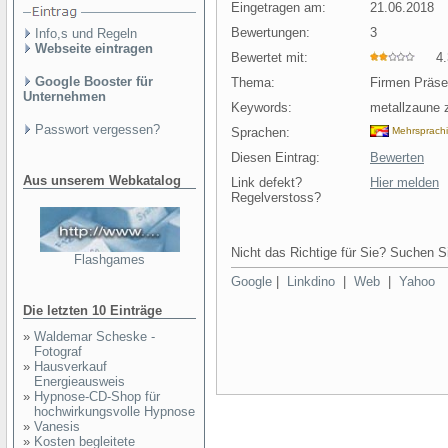
Eingetragen am:
21.06.2018
Bewertungen:
3
Info,s und Regeln
Webseite eintragen
Bewertet mit:
4.3
Google Booster für
Thema:
Firmen Präs
Unternehmen
Keywords:
metallzaune 
Passwort vergessen?
Sprachen:
Mehrsprach
Diesen Eintrag:
Bewerten
Aus unserem Webkatalog
Link defekt?
Hier melden
Regelverstoss?
Nicht das Richtige für Sie? Suchen Si
Flashgames
Google
|
Linkdino
|
Web
|
Yahoo
Die letzten 10 Einträge
»
Waldemar Scheske -
Fotograf
»
Hausverkauf
Energieausweis
»
Hypnose-CD-Shop für
hochwirkungsvolle Hypnose
»
Vanesis
»
Kosten begleitete