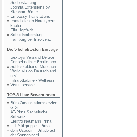
Seebestattung
»
Joomla Extensions by
Stephan Römer
»
Embassy Translations
»
Immobilien in Nordzypern
kaufen
»
Ella Hopfeldt
»
Schuldnerberatung
Hamburg bei Insolvenz
Die 5 beliebtesten Einträge
»
Sextoys Versand Deluxe
Der schnellste Erotikshop
»
Schlüsseldienst München
»
World Vision Deutschland
e.V.
»
Infrarotkabine - Wellness
»
Visumservice
TOP-5 Liste Bewertungen
»
Büro-Organisationsservice
G.G.
»
AT-Pirna Sächsische
Schweiz
»
Elektro Neumann Pirna
»
LLL-Stillgruppe - Pirna
»
dein Usedom - Urlaub auf
der Sonneninsel