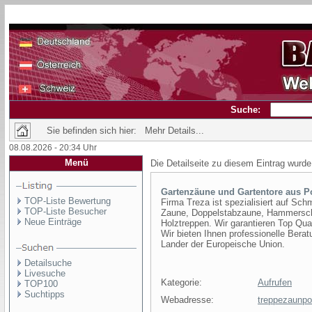
Suche:
Sie befinden sich hier: Mehr Details...
08.08.2026 - 20:34 Uhr
Menü
Die Detailseite zu diesem Eintrag wurde
Gartenzäune und Gartentore aus P
TOP-Liste Bewertung
Firma Treza ist spezialisiert auf Sc
TOP-Liste Besucher
Zaune, Doppelstabzaune, Hammerschla
Neue Einträge
Holztreppen. Wir garantieren Top Qua
Wir bieten Ihnen professionelle Bera
Lander der Europeische Union.
Detailsuche
Livesuche
Kategorie:
Aufrufen
TOP100
Suchtipps
Webadresse:
treppezaunp