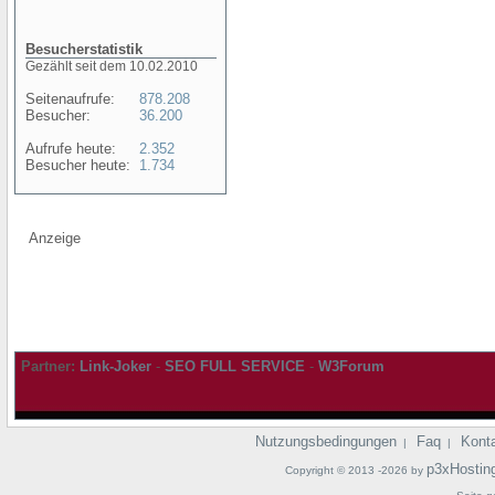
Besucherstatistik
Gezählt seit dem 10.02.2010
Seitenaufrufe:
878.208
Besucher:
36.200
Aufrufe heute:
2.352
Besucher heute:
1.734
Anzeige
Partner:
Link-Joker
-
SEO FULL SERVICE
-
W3Forum
Nutzungsbedingungen
Faq
Kont
|
|
p3xHostin
Copyright © 2013 -2026 by