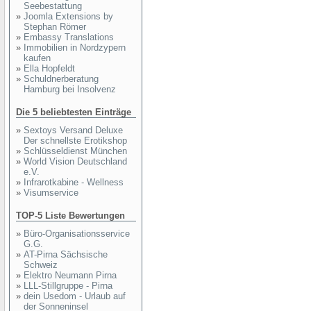
Seebestattung
»
Joomla Extensions by
Stephan Römer
»
Embassy Translations
»
Immobilien in Nordzypern
kaufen
»
Ella Hopfeldt
»
Schuldnerberatung
Hamburg bei Insolvenz
Die 5 beliebtesten Einträge
»
Sextoys Versand Deluxe
Der schnellste Erotikshop
»
Schlüsseldienst München
»
World Vision Deutschland
e.V.
»
Infrarotkabine - Wellness
»
Visumservice
TOP-5 Liste Bewertungen
»
Büro-Organisationsservice
G.G.
»
AT-Pirna Sächsische
Schweiz
»
Elektro Neumann Pirna
»
LLL-Stillgruppe - Pirna
»
dein Usedom - Urlaub auf
der Sonneninsel