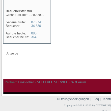
Besucherstatistik
Gezählt seit dem 10.02.2010
Seitenaufrufe:
876.741
Besucher:
34.830
Aufrufe heute:
885
Besucher heute:
364
Anzeige
Partner:
Link-Joker
-
SEO FULL SERVICE
-
W3Forum
Nutzungsbedingungen
Faq
Kont
|
|
p3xHostin
Copyright © 2013 -2026 by