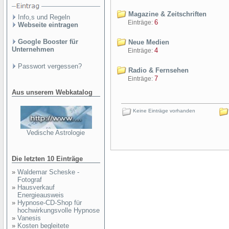
Magazine & Zeitschriften
Info,s und Regeln
6
Einträge:
Webseite eintragen
Google Booster für
Neue Medien
Unternehmen
4
Einträge:
Passwort vergessen?
Radio & Fernsehen
7
Einträge:
Aus unserem Webkatalog
Keine Einträge vorhanden
Vedische Astrologie
Die letzten 10 Einträge
»
Waldemar Scheske -
Fotograf
»
Hausverkauf
Energieausweis
»
Hypnose-CD-Shop für
hochwirkungsvolle Hypnose
»
Vanesis
»
Kosten begleitete