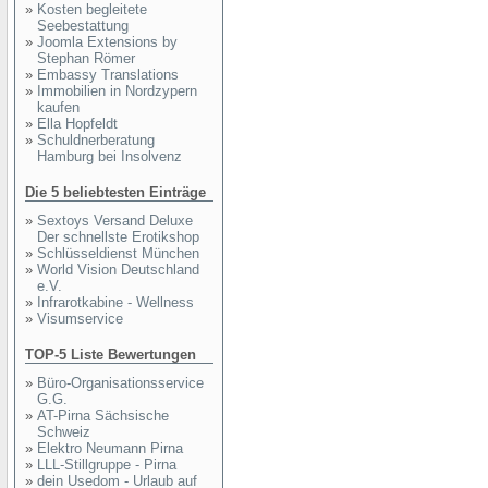
»
Kosten begleitete
Seebestattung
»
Joomla Extensions by
Stephan Römer
»
Embassy Translations
»
Immobilien in Nordzypern
kaufen
»
Ella Hopfeldt
»
Schuldnerberatung
Hamburg bei Insolvenz
Die 5 beliebtesten Einträge
»
Sextoys Versand Deluxe
Der schnellste Erotikshop
»
Schlüsseldienst München
»
World Vision Deutschland
e.V.
»
Infrarotkabine - Wellness
»
Visumservice
TOP-5 Liste Bewertungen
»
Büro-Organisationsservice
G.G.
»
AT-Pirna Sächsische
Schweiz
»
Elektro Neumann Pirna
»
LLL-Stillgruppe - Pirna
»
dein Usedom - Urlaub auf