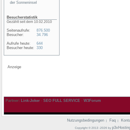
der Sonneninsel
Besucherstatistik
Gezählt seit dem 10.02.2010
Seitenaufrufe:
876.500
Besucher:
34.796
Aufrufe heute:
644
Besucher heute:
330
Anzeige
Partner:
Link-Joker
-
SEO FULL SERVICE
-
W3Forum
Nutzungsbedingungen
Faq
Kont
|
|
p3xHostin
Copyright © 2013 -2026 by