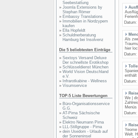
Seebestattung
»
Joomla Extensions by
Ausf
Stephan Römer
Ausflü
»
Embassy Translations
Ferien
»
Immobilien in Nordzypern
Datum
kaufen
»
Ella Hopfeldt
Meno
»
Schuldnerberatung
Als zwe
Hamburg bei Insolvenz
Traumur
hier lo
Die 5 beliebtesten Einträge
Datum
»
Sextoys Versand Deluxe
Der schnellste Erotikshop
Toll
»
Schlüsseldienst München
Spanien
»
World Vision Deutschland
enthält
e.V.
»
Infrarotkabine - Wellness
Datum
»
Visumservice
Reis
TOP-5 Liste Bewertungen
We | di
Zahlrei
»
Büro-Organisationsservice
Menüs 
G.G.
»
AT-Pirna Sächsische
Datum
Schweiz
»
Elektro Neumann Pirna
Reis
»
LLL-Stillgruppe - Pirna
Yeome b
»
dein Usedom - Urlaub auf
Welt. H
der Sonneninsel