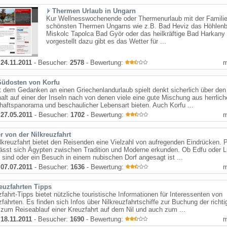
Thermen Urlaub in Ungarn
Kur Wellnesswochenende oder Thermenurlaub mit der Familie
schönsten Thermen Ungarns wie z.B. Bad Heviz das Höhlenb
Miskolc Tapolca Bad Györ oder das heilkräftige Bad Harkany
vorgestellt dazu gibt es das Wetter für ...
:
24.11.2011
- Besucher:
2578
- Bewertung:
Südosten von Korfu
 dem Gedanken an einen Griechenlandurlaub spielt denkt sicherlich über den
alt auf einer der Inseln nach von denen viele eine gute Mischung aus herrlic
aftspanorama und beschaulicher Lebensart bieten. Auch Korfu ...
:
27.05.2011
- Besucher:
1702
- Bewertung:
r von der Nilkreuzfahrt
lkreuzfahrt bietet den Reisenden eine Vielzahl von aufregenden Eindrücken. 
lässt sich Ägypten zwischen Tradition und Moderne erkunden. Ob Edfu oder L
e sind oder ein Besuch in einem nubischen Dorf angesagt ist ...
:
07.07.2011
- Besucher:
1636
- Bewertung:
reuzfahrten Tipps
zfahrt-Tipps bietet nützliche touristische Informationen für Interessenten von
zfahrten. Es finden sich Infos über Nilkreuzfahrtschiffe zur Buchung der richti
zum Reiseablauf einer Kreuzfahrt auf dem Nil und auch zum ...
:
18.11.2011
- Besucher:
1690
- Bewertung: