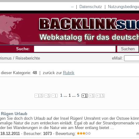
--
|
Datenschutz
|
Nutzungsbeding
Suche:
eMail:
rismus / Reiseberichte
n dieser Kategorie:
48
| zurück zur
Rubrik
1
... 1 ...
5
l Rügen Urlaub
ngen Sie doch doch Urlaub auf der Insel Rügen! Umrahmt von der Ostsee kön
nmalige Natur die zum entdecken einlädt. Egal ob auf der Strandpromenade v
oder bei Wanderungen in die Natur wie am Meer entlang bietet ...
:
18.12.2011
- Besucher:
1073
- Bewertung: