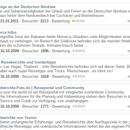
lüge an der Deutschen Nordsee
ge und Sehenswürdigkeiten bei Urlaub und Ferien an der Deutschen Nordsee 
haus hinter dem Nordseedeich bei Cuxhaven und Bremerhaven.
:
21.01.2011
- Besucher:
2213
- Bewertung:
rca Infos
itgrößte Insel der Balearen bietet Menorca Urlaubern viele Möglichkeiten ein
laub zu verbringen. Im Bereich der Südküste befinden sich die meisten Hote
cken die schönsten Strände. Klimatechnisch bietet ...
:
16.10.2008
- Besucher:
1896
- Bewertung:
e Reiseberichte und Insidertipps
, Las Vegas, Thailand....tolle Reiseberichte befinden sich auf dieser Seite. D
 aber auch super Reisetipps und Tricks. Reinschauen...es lohnt sic!
:
16.10.2008
- Besucher:
1628
- Bewertung:
eberichte-Foto.de | Reiseportal und Community
scover the world ist ein Reiseportal mit integrierter kostenloser Community.
che Informationen für die Planung und Vorbereitung stehen dem Besucher in 
Service und Guide zur Verfügung: von unabhängigen ...
:
16.10.2008
- Besucher:
1771
- Bewertung:
eberichte von Yeome
ietet umfangreiche Erfahrungs- und Reiseberichte über Ausflugsziele in der
ilfreiche Reisetipps und unerlässliche Informationen helfen bei der eigenen P