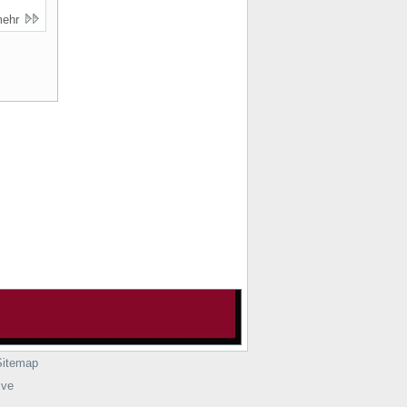
mehr
Sitemap
ive