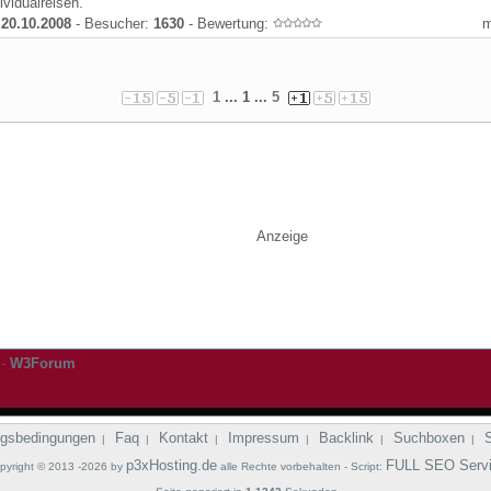
ividualreisen.
:
20.10.2008
- Besucher:
1630
- Bewertung:
1
... 1 ...
5
Anzeige
-
W3Forum
gsbedingungen
Faq
Kontakt
Impressum
Backlink
Suchboxen
|
|
|
|
|
|
p3xHosting.de
FULL SEO Serv
pyright © 2013 -2026 by
alle Rechte vorbehalten - Script: