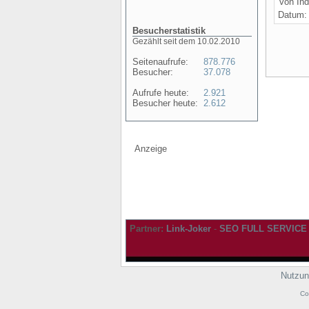
von Ind
Datum
Besucherstatistik
Gezählt seit dem 10.02.2010
Seitenaufrufe:
878.776
Besucher:
37.078
Aufrufe heute:
2.921
Besucher heute:
2.612
Anzeige
Partner:
Link-Joker
-
SEO FULL SERVICE
Nutzun
Co