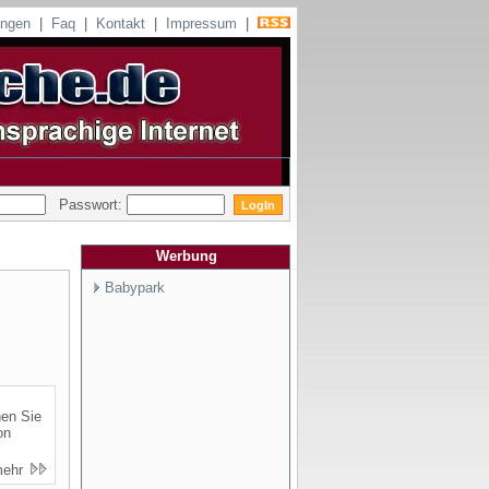
ungen
|
Faq
|
Kontakt
|
Impressum
|
Passwort:
Werbung
Babypark
nen Sie
on
mehr