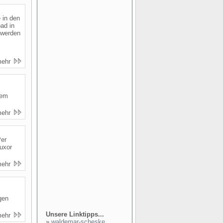
 in den
ad in
 werden
mehr
hem
mehr
Per
uxor
mehr
gen
Unsere Linktipps...
mehr
»
waldemar-scheske...