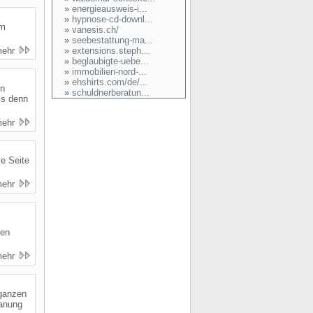
»
energieausweis-i...
»
hypnose-cd-downl...
im
»
vanesis.ch/
»
seebestattung-ma...
mehr
»
extensions.steph...
»
beglaubigte-uebe...
»
immobilien-nord-...
»
ehshirts.com/de/...
en
»
schuldnerberatun...
ls denn
mehr
ie Seite
mehr
den
mehr
 ganzen
lanung