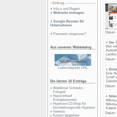
Info,s und Regeln
Webseite eintragen
Google Booster für
Unternehmen
Datum
Passwort vergessen?
Der 
Wer mit
Aus unserem Webkatalog
Aufenth
Landsch
Datum
Lieferzeitpunkt DHL
Bilde
Eine Ni
Schiff 
Die letzten 10 Einträge
Zielort
Datum
»
Waldemar Scheske -
Fotograf
»
Hausverkauf
Nilk
Energieausweis
Nilkreu
»
Hypnose-CD-Shop für
Nilkreu
hochwirkungsvolle Hypnose
Kabine 
»
Vanesis
Datum
»
Kosten begleitete