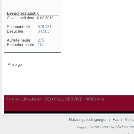
Besucherstatistik
Gezählt seit dem 10.02.2010
Seitenaufrufe:
876.131
Besucher:
34.583
Aufrufe heute:
275
Besucher heute:
117
Anzeige
Partner:
Link-Joker
-
SEO FULL SERVICE
-
W3Forum
Nutzungsbedingungen
Faq
Kont
|
|
p3xHostin
Copyright © 2013 -2026 by