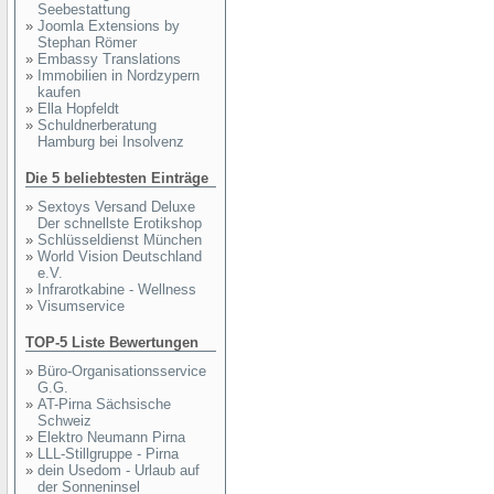
Seebestattung
»
Joomla Extensions by
Stephan Römer
»
Embassy Translations
»
Immobilien in Nordzypern
kaufen
»
Ella Hopfeldt
»
Schuldnerberatung
Hamburg bei Insolvenz
Die 5 beliebtesten Einträge
»
Sextoys Versand Deluxe
Der schnellste Erotikshop
»
Schlüsseldienst München
»
World Vision Deutschland
e.V.
»
Infrarotkabine - Wellness
»
Visumservice
TOP-5 Liste Bewertungen
»
Büro-Organisationsservice
G.G.
»
AT-Pirna Sächsische
Schweiz
»
Elektro Neumann Pirna
»
LLL-Stillgruppe - Pirna
»
dein Usedom - Urlaub auf
der Sonneninsel