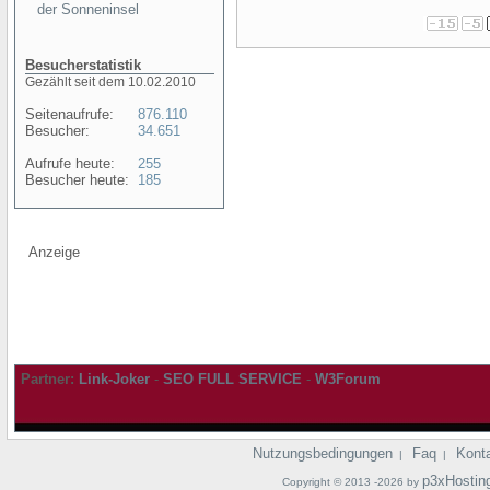
der Sonneninsel
Besucherstatistik
Gezählt seit dem 10.02.2010
Seitenaufrufe:
876.110
Besucher:
34.651
Aufrufe heute:
255
Besucher heute:
185
Anzeige
Partner:
Link-Joker
-
SEO FULL SERVICE
-
W3Forum
Nutzungsbedingungen
Faq
Kont
|
|
p3xHostin
Copyright © 2013 -2026 by