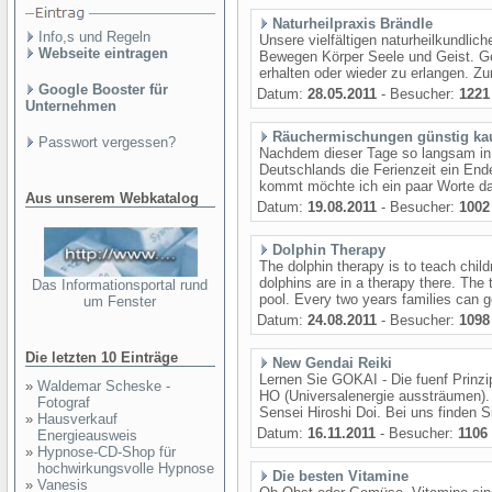
Naturheilpraxis Brändle
Info,s und Regeln
Unsere vielfältigen naturheilkundli
Webseite eintragen
Bewegen Körper Seele und Geist. Ge
erhalten oder wieder zu erlangen. Zu
Google Booster für
Datum:
28.05.2011
- Besucher:
1221
Unternehmen
Räuchermischungen günstig ka
Passwort vergessen?
Nachdem dieser Tage so langsam in
Deutschlands die Ferienzeit ein Ende
kommt möchte ich ein paar Worte daz
Aus unserem Webkatalog
Datum:
19.08.2011
- Besucher:
1002
Dolphin Therapy
The dolphin therapy is to teach chil
dolphins are in a therapy there. The
Das Informationsportal rund
pool. Every two years families can go
um Fenster
Datum:
24.08.2011
- Besucher:
1098
Die letzten 10 Einträge
New Gendai Reiki
Lernen Sie GOKAI - Die fuenf Prinz
»
Waldemar Scheske -
HO (Universalenergie aussträumen).
Fotograf
Sensei Hiroshi Doi. Bei uns finden Si
»
Hausverkauf
Datum:
16.11.2011
- Besucher:
1106
Energieausweis
»
Hypnose-CD-Shop für
hochwirkungsvolle Hypnose
Die besten Vitamine
»
Vanesis