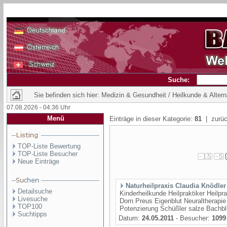
Suche:
Sie befinden sich hier: Medizin & Gesundheit / Heilkunde & Alter
07.08.2026 - 04:36 Uhr
Menü
Einträge in dieser Kategorie:
81
| zurüc
TOP-Liste Bewertung
TOP-Liste Besucher
Neue Einträge
Naturheilpraxis Claudia Knödler
Detailsuche
Kinderheilkunde Heilpraktiker Heilpr
Livesuche
Dorn Preus Eigenblut Neuraltherapi
TOP100
Potenzierung Schüßler salze Bachblü
Suchtipps
Datum:
24.05.2011
- Besucher:
1099