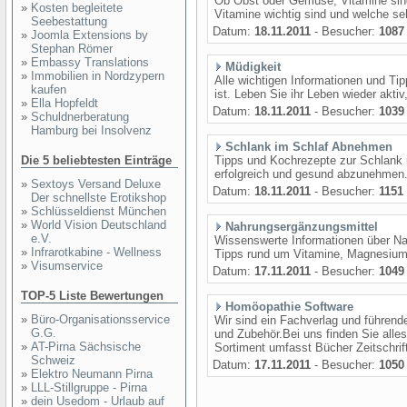
Ob Obst oder Gemüse, Vitamine sind 
»
Kosten begleitete
Vitamine wichtig sind und welche se
Seebestattung
Datum:
18.11.2011
- Besucher:
1087
»
Joomla Extensions by
Stephan Römer
»
Embassy Translations
Müdigkeit
»
Immobilien in Nordzypern
Alle wichtigen Informationen und T
kaufen
ist. Leben Sie ihr Leben wieder akti
»
Ella Hopfeldt
Datum:
18.11.2011
- Besucher:
1039
»
Schuldnerberatung
Hamburg bei Insolvenz
Schlank im Schlaf Abnehmen
Die 5 beliebtesten Einträge
Tipps und Kochrezepte zur Schlank 
erfolgreich und gesund abzunehmen.
»
Sextoys Versand Deluxe
Datum:
18.11.2011
- Besucher:
1151
Der schnellste Erotikshop
»
Schlüsseldienst München
»
World Vision Deutschland
Nahrungsergänzungsmittel
e.V.
Wissenswerte Informationen über N
»
Infrarotkabine - Wellness
Tipps rund um Vitamine, Magnesium
»
Visumservice
Datum:
17.11.2011
- Besucher:
1049
TOP-5 Liste Bewertungen
Homöopathie Software
»
Büro-Organisationsservice
Wir sind ein Fachverlag und führende
G.G.
und Zubehör.Bei uns finden Sie al
»
AT-Pirna Sächsische
Sortiment umfasst Bücher Zeitschrift
Schweiz
Datum:
17.11.2011
- Besucher:
1050
»
Elektro Neumann Pirna
»
LLL-Stillgruppe - Pirna
»
dein Usedom - Urlaub auf