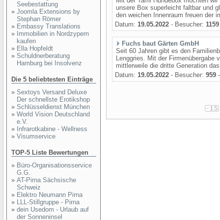
Mit der Tami Hundebox möchten wir d
Seebestattung
unsere Box superleicht faltbar und g
»
Joomla Extensions by
den weichen Innenraum freuen der im 
Stephan Römer
Datum:
19.05.2022
- Besucher:
1159
»
Embassy Translations
»
Immobilien in Nordzypern
kaufen
Fuchs baut Gärten GmbH
»
Ella Hopfeldt
Seit 60 Jahren gibt es den Familienb
»
Schuldnerberatung
Lenggries. Mit der Firmenübergabe 
Hamburg bei Insolvenz
mittlerweile die dritte Generation das
Datum:
19.05.2022
- Besucher:
959
-
Die 5 beliebtesten Einträge
»
Sextoys Versand Deluxe
Der schnellste Erotikshop
»
Schlüsseldienst München
»
World Vision Deutschland
e.V.
»
Infrarotkabine - Wellness
»
Visumservice
TOP-5 Liste Bewertungen
»
Büro-Organisationsservice
G.G.
»
AT-Pirna Sächsische
Schweiz
»
Elektro Neumann Pirna
»
LLL-Stillgruppe - Pirna
»
dein Usedom - Urlaub auf
der Sonneninsel