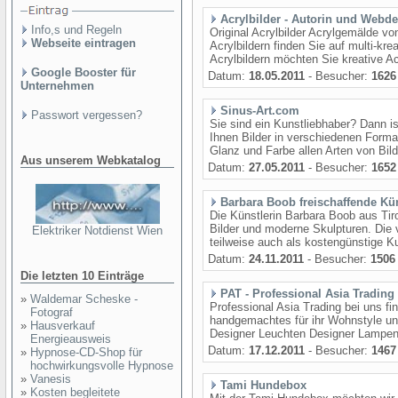
Acrylbilder - Autorin und Webd
Info,s und Regeln
Original Acrylbilder Acrylgemälde v
Webseite eintragen
Acrylbildern finden Sie auf multi-kr
Acrylbildern möchten Sie kreative Acry
Google Booster für
Datum:
18.05.2011
- Besucher:
1626
Unternehmen
Sinus-Art.com
Passwort vergessen?
Sie sind ein Kunstliebhaber? Dann is
Ihnen Bilder in verschiedenen Form
Glanz und Farbe allen Arten von Bilde
Aus unserem Webkatalog
Datum:
27.05.2011
- Besucher:
1652
Barbara Boob freischaffende Kün
Die Künstlerin Barbara Boob aus Tir
Bilder und moderne Skulpturen. Die 
Elektriker Notdienst Wien
teilweise auch als kostengünstige Ku
Datum:
24.11.2011
- Besucher:
1506
Die letzten 10 Einträge
PAT - Professional Asia Trading
»
Waldemar Scheske -
Professional Asia Trading bei uns f
Fotograf
handgemachtes für ihr Wohnstyle un
»
Hausverkauf
Designer Leuchten Designer Lampen
Energieausweis
Datum:
17.12.2011
- Besucher:
1467
»
Hypnose-CD-Shop für
hochwirkungsvolle Hypnose
»
Vanesis
Tami Hundebox
»
Kosten begleitete