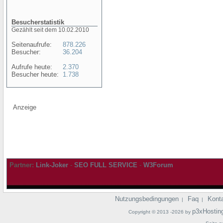
Besucherstatistik
Gezählt seit dem 10.02.2010
Seitenaufrufe:
878.226
Besucher:
36.204
Aufrufe heute:
2.370
Besucher heute:
1.738
Anzeige
Partner:
Link-Joker
-
SEO FULL SERVICE
-
W3Forum
Nutzungsbedingungen
Faq
Kont
|
|
p3xHostin
Copyright © 2013 -2026 by